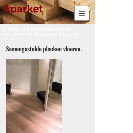
Aparket
e-mail :
info@ornipaparket.be
tell :
0475 68 38 61
/
0485 81 37 79
Samengestelde planken vloeren.